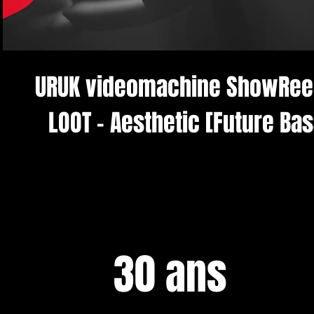
URUK videomachine ShowReel
LOOT - Aesthetic [Future Ba
Compositing/tracking
30 ans