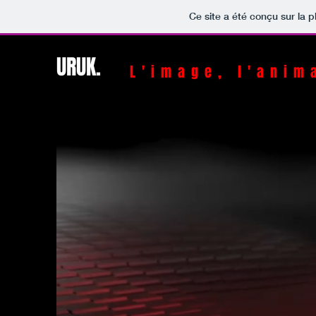
Ce site a été conçu sur la p
URUK.
L'image, l'anim