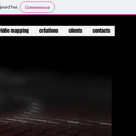
jourd'hui.
Commencez
vidéo mapping
créations
clients
contacts