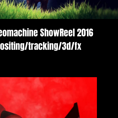
deomachine ShowReel 2016
siting/tracking/3d/fx