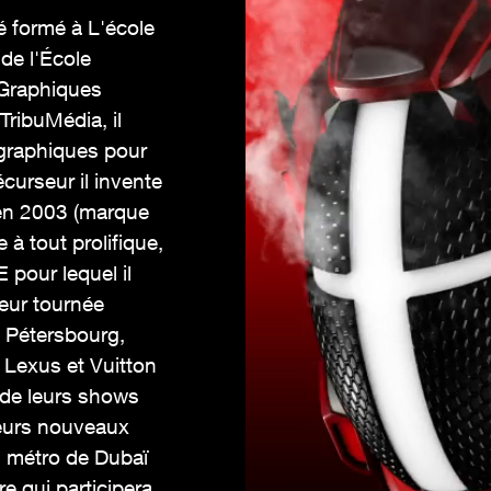
é formé à L'école
de l'École
 Graphiques
TribuMédia, il
 graphiques pour
curseur il invente
 en 2003 (marque
à tout prolifique,
 pour lequel il
leur tournée
t Pétersbourg,
 Lexus et Vuitton
n de leurs shows
leurs nouveaux
u métro de Dubaï
 qui participera