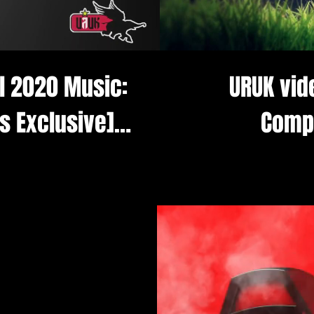
 2020 Music:
URUK vi
ss Exclusive]
Compo
/3d/fx