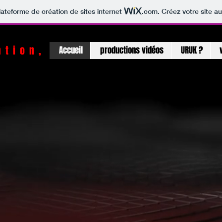
lateforme de création de sites internet
.com
. Créez votre site au
ation, l'imagination
Accueil
productions vidéos
URUK ?